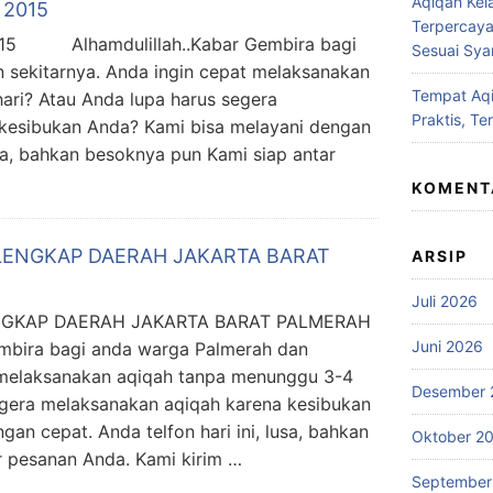
Aqiqah Kel
 2015
Terpercaya
5 Alhamdulillah..Kabar Gembira bagi
Sesuai Syar
 sekitarnya. Anda ingin cepat melaksanakan
Tempat Aqi
ari? Atau Anda lupa harus segera
Praktis, Te
kesibukan Anda? Kami bisa melayani dengan
lusa, bahkan besoknya pun Kami siap antar
KOMENT
LENGKAP DAERAH JAKARTA BARAT
ARSIP
Juli 2026
NGKAP DAERAH JAKARTA BARAT PALMERAH
Juni 2026
ira bagi anda warga Palmerah dan
t melaksanakan aqiqah tanpa menunggu 3-4
Desember 
egera melaksanakan aqiqah karena kesibukan
an cepat. Anda telfon hari ini, lusa, bahkan
Oktober 2
r pesanan Anda. Kami kirim …
September