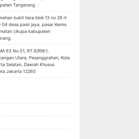
paten Tangerang
ahan bukit tiara blok f3 no 29 rt
 04 desa pasir jaya, pasar Kemis
matan cikupa kabupaten
erang.
SMA 63 No.51, RT.6/RW.1,
kangan Utara, Pesanggrahan, Kota
rta Selatan, Daerah Khusus
ota Jakarta 12260