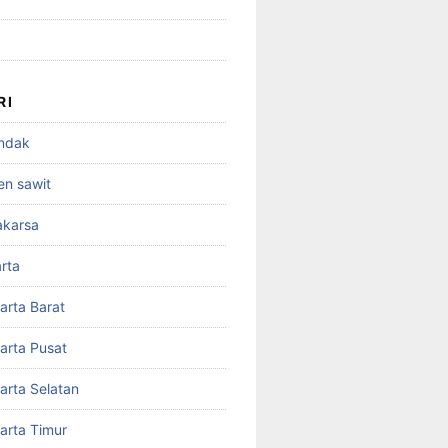
RI
andak
en sawit
akarsa
rta
arta Barat
arta Pusat
arta Selatan
arta Timur