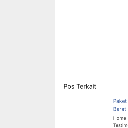
0823 1246
6713
Pos Terkait
Paket
Barat
Home C
Testim