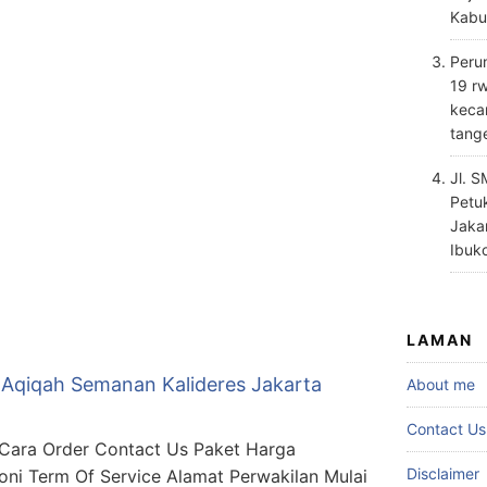
Kabu
Perum
19 rw
keca
tang
Jl. 
Petu
Jaka
Ibuk
LAMAN
 Aqiqah Semanan Kalideres Jakarta
About me
Contact Us
ara Order Contact Us Paket Harga
Disclaimer
oni Term Of Service Alamat Perwakilan Mulai