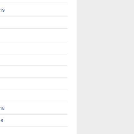
019
8
018
18