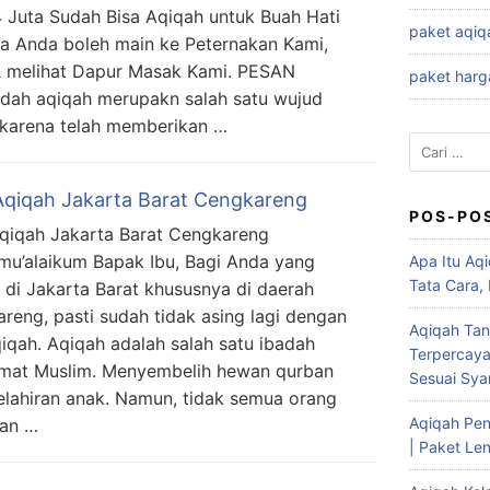
.4 Juta Sudah Bisa Aqiqah untuk Buah Hati
paket aqiq
ta Anda boleh main ke Peternakan Kami,
& melihat Dapur Masak Kami. PESAN
paket harg
ah aqiqah merupakn salah satu wujud
 karena telah memberikan …
Cari
untuk:
Aqiqah Jakarta Barat Cengkareng
POS-PO
qiqah Jakarta Barat Cengkareng
mu’alaikum Bapak Ibu, Bagi Anda yang
Apa Itu Aqi
Tata Cara,
l di Jakarta Barat khususnya di daerah
reng, pasti sudah tidak asing lagi dengan
Aqiqah Tan
qiqah. Aqiqah adalah salah satu ibadah
Terpercaya
umat Muslim. Menyembelih hewan qurban
Sesuai Syar
elahiran anak. Namun, tidak semua orang
Aqiqah Pen
uan …
| Paket Len