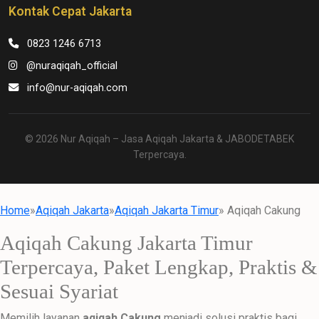
Kontak Cepat Jakarta
0823 1246 6713
@nuraqiqah_official
info@nur-aqiqah.com
© 2026 Nur Aqiqah – Jasa Aqiqah Jakarta & JABODETABEK
Terpercaya.
Home
»
Aqiqah Jakarta
»
Aqiqah Jakarta Timur
» Aqiqah Cakung
Aqiqah Cakung Jakarta Timur
Terpercaya, Paket Lengkap, Praktis &
Sesuai Syariat
Memilih layanan
aqiqah Cakung
menjadi solusi praktis bagi